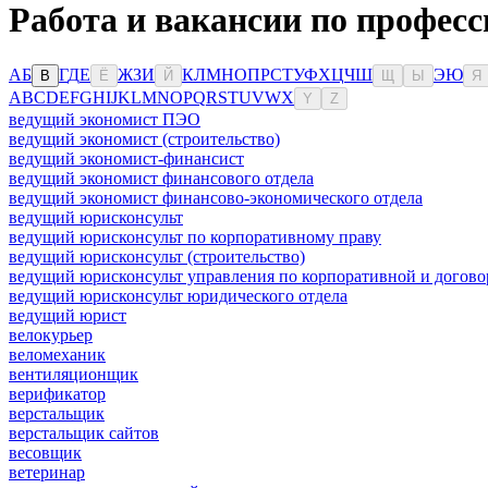
Работа и вакансии по професс
А
Б
Г
Д
Е
Ж
З
И
К
Л
М
Н
О
П
Р
С
Т
У
Ф
Х
Ц
Ч
Ш
Э
Ю
В
Ё
Й
Щ
Ы
Я
A
B
C
D
E
F
G
H
I
J
K
L
M
N
O
P
Q
R
S
T
U
V
W
X
Y
Z
ведущий экономист ПЭО
ведущий экономист (строительство)
ведущий экономист-финансист
ведущий экономист финансового отдела
ведущий экономист финансово-экономического отдела
ведущий юрисконсульт
ведущий юрисконсульт по корпоративному праву
ведущий юрисконсульт (строительство)
ведущий юрисконсульт управления по корпоративной и догово
ведущий юрисконсульт юридического отдела
ведущий юрист
велокурьер
веломеханик
вентиляционщик
верификатор
верстальщик
верстальщик сайтов
весовщик
ветеринар