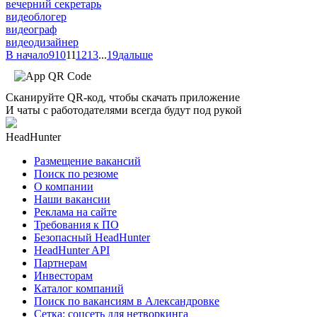
вечерний секретарь
видеоблогер
видеограф
видеодизайнер
В начало
9
10
11
12
13
...
19
дальше
Сканируйте QR-код, чтобы скачать приложение
И чаты с работодателями всегда будут под рукой
HeadHunter
Размещение вакансий
Поиск по резюме
О компании
Наши вакансии
Реклама на сайте
Требования к ПО
Безопасный HeadHunter
HeadHunter API
Партнерам
Инвесторам
Каталог компаний
Поиск по вакансиям в Александровке
Сетка: соцсеть для нетворкинга