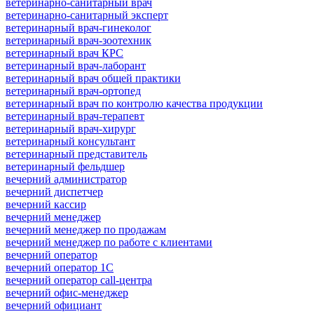
ветеринарно-санитарный врач
ветеринарно-санитарный эксперт
ветеринарный врач-гинеколог
ветеринарный врач-зоотехник
ветеринарный врач КРС
ветеринарный врач-лаборант
ветеринарный врач общей практики
ветеринарный врач-ортопед
ветеринарный врач по контролю качества продукции
ветеринарный врач-терапевт
ветеринарный врач-хирург
ветеринарный консультант
ветеринарный представитель
ветеринарный фельдшер
вечерний администратор
вечерний диспетчер
вечерний кассир
вечерний менеджер
вечерний менеджер по продажам
вечерний менеджер по работе с клиентами
вечерний оператор
вечерний оператор 1С
вечерний оператор call-центра
вечерний офис-менеджер
вечерний официант