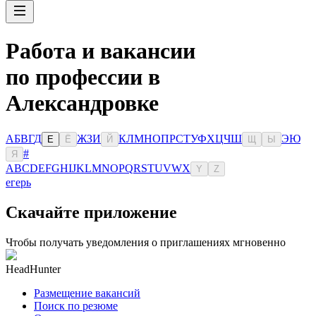
Работа и вакансии
по профессии в
Александровке
А
Б
В
Г
Д
Ж
З
И
К
Л
М
Н
О
П
Р
С
Т
У
Ф
Х
Ц
Ч
Ш
Э
Ю
Е
Ё
Й
Щ
Ы
#
Я
A
B
C
D
E
F
G
H
I
J
K
L
M
N
O
P
Q
R
S
T
U
V
W
X
Y
Z
егерь
Скачайте приложение
Чтобы получать уведомления о приглашениях мгновенно
HeadHunter
Размещение вакансий
Поиск по резюме