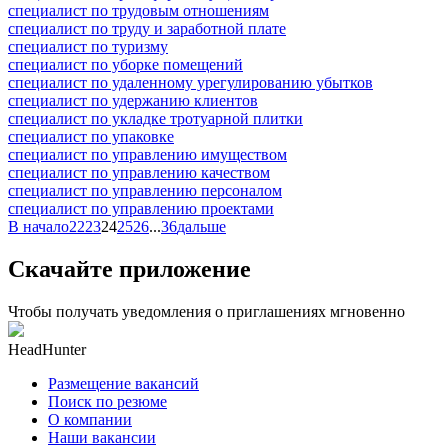
специалист по трудовым отношениям
специалист по труду и заработной плате
специалист по туризму
специалист по уборке помещений
специалист по удаленному урегулированию убытков
специалист по удержанию клиентов
специалист по укладке тротуарной плитки
специалист по упаковке
специалист по управлению имуществом
специалист по управлению качеством
специалист по управлению персоналом
специалист по управлению проектами
В начало
22
23
24
25
26
...
36
дальше
Скачайте приложение
Чтобы получать уведомления о приглашениях мгновенно
HeadHunter
Размещение вакансий
Поиск по резюме
О компании
Наши вакансии