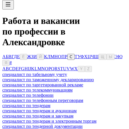
Работа и вакансии
по профессии в
Александровке
А
Б
В
Г
Д
Е
Ж
З
И
К
Л
М
Н
О
П
Р
Т
У
Ф
Х
Ц
Ч
Ш
Э
Ю
Ё
Й
С
Щ
Ы
#
Я
A
B
C
D
E
F
G
H
I
J
K
L
M
N
O
P
Q
R
S
T
U
V
W
X
Y
Z
специалист по табельному учету
специалист по таможенному декларированию
специалист по таргетированной рекламе
специалист по телекоммуникациям
специалист по телефонии
специалист по телефонным переговорам
специалист по тендерам
специалист по тендерам и аукционам
специалист по тендерам и закупкам
специалист по тендерам и электронным торгам
специалист по тендерной документации