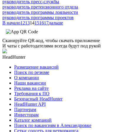
руководитель пресс-службы
руководитель претензионного отдела
руководитель программы лояльности
руководитель программы проектов
В начало
12
13
14
15
16
17
дальше
Сканируйте QR-код, чтобы скачать приложение
И чаты с работодателями всегда будут под рукой
HeadHunter
Размещение вакансий
Поиск по резюме
О компании
Наши вакансии
Реклама на сайте
Требования к ПО
Безопасный HeadHunter
HeadHunter API
Партнерам
Инвесторам
Каталог компаний
Поиск по вакансиям в Александровке
Сетка: соцсеть для нетворкинга