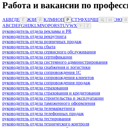
Работа и вакансии по професс
А
Б
В
Г
Д
Е
Ж
З
И
К
Л
М
Н
О
П
С
Т
У
Ф
Х
Ц
Ч
Ш
Э
Ю
Ё
Й
Р
Щ
Ы
Я
A
B
C
D
E
F
G
H
I
J
K
L
M
N
O
P
Q
R
S
T
U
V
W
X
Y
Z
руководитель отдела рекламы и PR
руководитель отдела рекрутинга
руководитель отдела розничных продаж
руководитель отдела сбыта
руководитель отдела сервисного обслуживания
руководитель отдела сертификации
руководитель отдела системного администрирования
руководитель отдела снабжения и логистики
руководитель отдела сопровождения 1С
руководитель отдела сопровождения клиентов
руководитель отдела сопровождения продаж
руководитель отдела страхования
руководитель отдела страхования и кредитования
руководитель отдела строительства и эксплуатации
руководитель отдела таможенного оформления
руководитель отдела телемаркетинга
руководитель отдела телефонных продаж
руководитель отдела тестирования
руководитель отдела технического контроля