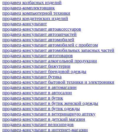
продавец колбасных изделий
продавец-комплектовщик
продавец компьютерной техники
продавец кондитерских изделий
продавец-консультант
продавец-консультант автоаксессуаров
продавец-консультант автозапчастей
продавец-консультант автомобилей
продавец-консультант автомобилей с пробегом
продавец-консультант автомобильных запасных частей
продавец-консультант автотоваров
продавец-консультант алкогольной продукции
продавец-консультант бижутерии
продавец-консультант брендовой одежды
продавец-консультант бутика
продавец-консультант бытовой техники и электроники
продавец-консультант в автомагазин
продавец-консультант в автосалон
продавец-консультант в бутик
продавец-консультант в бутик женской одежды
продавец-консультант в бутик одежды
продавец-консультант в ветеринарную аптеку
продавец-консультант в детский магазин
продавец-консультант велосипедов
продавец-консультант в интернет-магазин