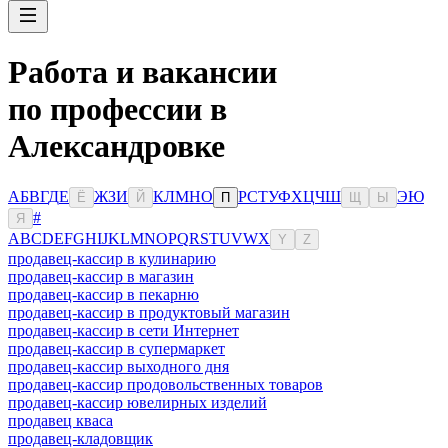
Работа и вакансии
по профессии в
Александровке
А
Б
В
Г
Д
Е
Ж
З
И
К
Л
М
Н
О
Р
С
Т
У
Ф
Х
Ц
Ч
Ш
Э
Ю
Ё
Й
П
Щ
Ы
#
Я
A
B
C
D
E
F
G
H
I
J
K
L
M
N
O
P
Q
R
S
T
U
V
W
X
Y
Z
продавец-кассир в кулинарию
продавец-кассир в магазин
продавец-кассир в пекарню
продавец-кассир в продуктовый магазин
продавец-кассир в сети Интернет
продавец-кассир в супермаркет
продавец-кассир выходного дня
продавец-кассир продовольственных товаров
продавец-кассир ювелирных изделий
продавец кваса
продавец-кладовщик