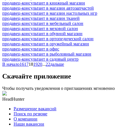
продавец-консультант в книжный магазин
продавец-консультант в магазин автозапчастей
продавец-консультант в магазин настольных игр
продавец-консультант в магазин тканей
продавец-консультант в мебельный салон
продавец-консультант в меховой салон
продавец-консультант в обувной магазин
продавец-консультант в ортопедический салон
продавец-консультант в оружейный магазин
продавец-консультант в офис
продавец-консультант в рыболовный магазин
продавец-консультант в садовый центр
В начало
16
17
18
19
20
...
22
дальше
Скачайте приложение
Чтобы получать уведомления о приглашениях мгновенно
HeadHunter
Размещение вакансий
Поиск по резюме
О компании
Наши вакансии