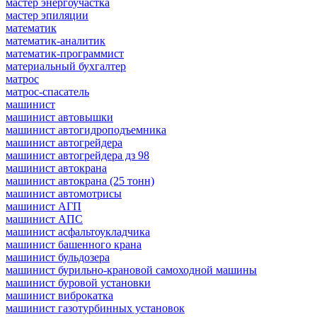
мастер энергоучастка
мастер эпиляции
математик
математик-аналитик
математик-программист
материальный бухгалтер
матрос
матрос-спасатель
машинист
машинист автовышки
машинист автогидроподъемника
машинист автогрейдера
машинист автогрейдера дз 98
машинист автокрана
машинист автокрана (25 тонн)
машинист автомотрисы
машинист АГП
машинист АПС
машинист асфальтоукладчика
машинист башенного крана
машинист бульдозера
машинист бурильно-крановой самоходной машины
машинист буровой установки
машинист виброкатка
машинист газотурбинных установок