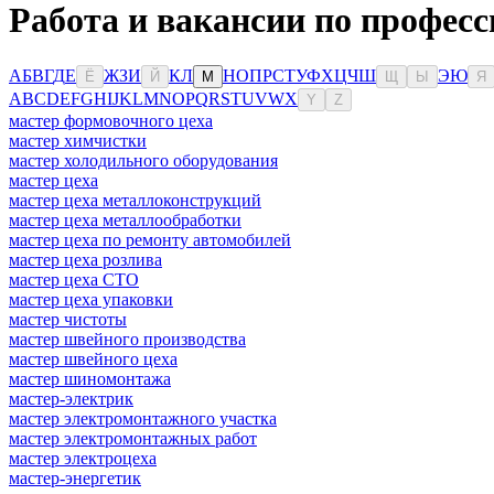
Работа и вакансии по професс
А
Б
В
Г
Д
Е
Ж
З
И
К
Л
Н
О
П
Р
С
Т
У
Ф
Х
Ц
Ч
Ш
Э
Ю
Ё
Й
М
Щ
Ы
Я
A
B
C
D
E
F
G
H
I
J
K
L
M
N
O
P
Q
R
S
T
U
V
W
X
Y
Z
мастер формовочного цеха
мастер химчистки
мастер холодильного оборудования
мастер цеха
мастер цеха металлоконструкций
мастер цеха металлообработки
мастер цеха по ремонту автомобилей
мастер цеха розлива
мастер цеха СТО
мастер цеха упаковки
мастер чистоты
мастер швейного производства
мастер швейного цеха
мастер шиномонтажа
мастер-электрик
мастер электромонтажного участка
мастер электромонтажных работ
мастер электроцеха
мастер-энергетик