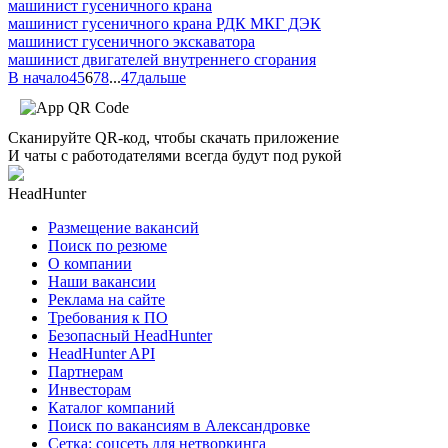
машинист гусеничного крана
машинист гусеничного крана РДК МКГ ДЭК
машинист гусеничного экскаватора
машинист двигателей внутреннего сгорания
В начало
4
5
6
7
8
...
47
дальше
Сканируйте QR-код, чтобы скачать приложение
И чаты с работодателями всегда будут под рукой
HeadHunter
Размещение вакансий
Поиск по резюме
О компании
Наши вакансии
Реклама на сайте
Требования к ПО
Безопасный HeadHunter
HeadHunter API
Партнерам
Инвесторам
Каталог компаний
Поиск по вакансиям в Александровке
Сетка: соцсеть для нетворкинга