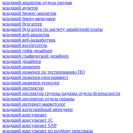
младший аналитик отдела продаж
младший аудитор
младший бизнес-аналитик
младший бренд-менеджер
младший бухгалтер
младший бухгалтер по расчету заработной платы
младший веб-аналитик
младший веб-разработчик
младший воспитатель
младший гейм-дизайнер
младший графический дизайнер
младший дизайнер
младший инженер
младший инженер по тестированию ПО
младший инженер-программист
младший инженер-технолог
младший инспектор
младший инспектор группы надзора отдела безопасности
младший инспектор отдела охраны
младший интернет-маркетолог
младший категорийный менеджер
младший консультант
младший консультант 1С
младший консультант SAP
младший консультант по подбору персонала