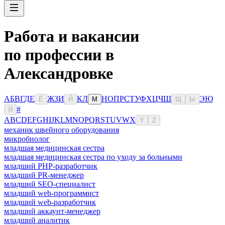
Работа и вакансии
по профессии в
Александровке
А
Б
В
Г
Д
Е
Ж
З
И
К
Л
Н
О
П
Р
С
Т
У
Ф
Х
Ц
Ч
Ш
Э
Ю
Ё
Й
М
Щ
Ы
#
Я
A
B
C
D
E
F
G
H
I
J
K
L
M
N
O
P
Q
R
S
T
U
V
W
X
Y
Z
механик швейного оборудования
микробиолог
младшая медицинская сестра
младшая медицинская сестра по уходу за больными
младший PHP-разработчик
младший PR-менеджер
младший SEO-специалист
младший web-программист
младший web-разработчик
младший аккаунт-менеджер
младший аналитик