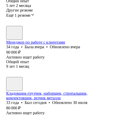
Общий опыт
5
лет
2
месяца
Другие резюме
Ещё 1 резюме
Менеджер по работе с клиентами
34
года
•
Была
вчера
•
Обновлено
вчера
90 000
₽
Активно ищет работу
Общий опыт
9
лет
1
месяц
Кладовщик-грузчик, наборщик, стропальщик,
комлектовщик, резчик металла
33
года
•
Был
сегодня
•
Обновлено
30 июля
80 000
₽
Активно ищет работу