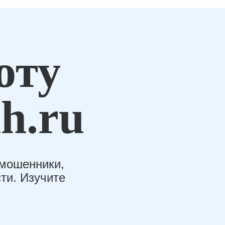
оту
h.ru
-мошенники,
ти. Изучите