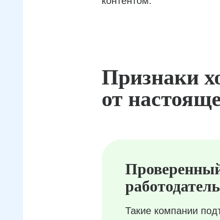
контентом.
Признаки х
от настояще
Проверенны
работодатель
Такие компании под