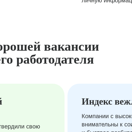
личную информац
орошей вакансии
го работодателя
й
Индекс веж
Компании с высок
внимательны к с
твердили свою