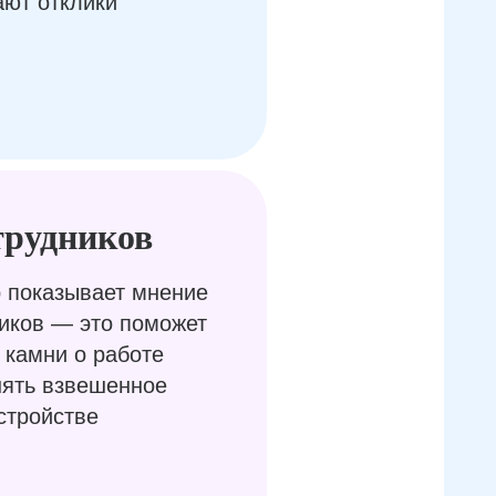
ают отклики
трудников
 показывает мнение
иков — это поможет
 камни о работе
нять взвешенное
стройстве