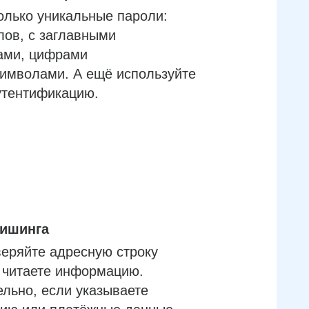
олько уникальные пароли:
лов, с заглавными
ами, цифрами
имволами. А ещё используйте
утентификацию.
фишинга
еряйте адресную строку
м читаете информацию.
льно, если указываете