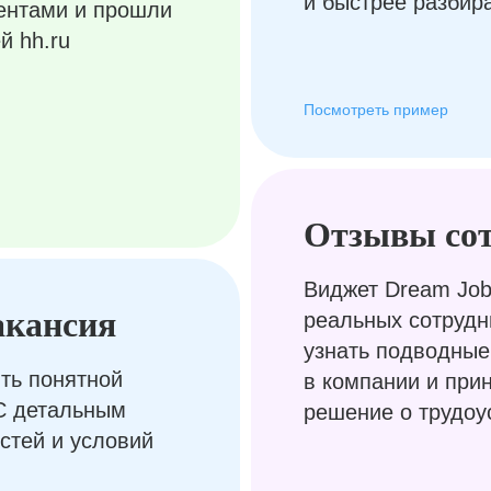
и быстрее разбир
ентами и прошли
й hh.ru
Посмотреть пример
Отзывы со
Виджет Dream Job
акансия
реальных сотрудн
узнать подводные
ть понятной
в компании и при
С детальным
решение о трудоу
стей и условий