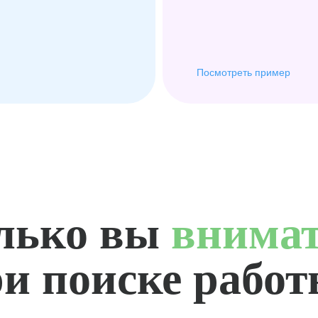
Посмотреть пример
лько вы
внима
и поиске рабо