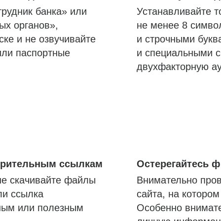
трудник банка» или
Устанавливайте т
ых органов»,
не менее 8 симво
ске и не озвучивайте
и строчными букв
или паспортные
и специальными с
двухфакторную а
озрительным ссылкам
Остерегайтесь 
не скачивайте файлы
Внимательно пров
ли ссылка
сайта, на которо
ным или полезным
Особенно внимате