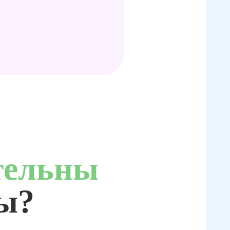
тельны
ты?