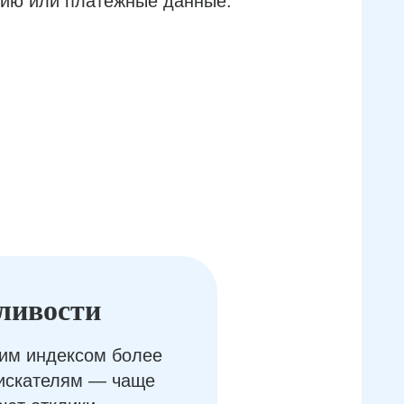
ию или платёжные данные.
ливости
им индексом более
оискателям — чаще