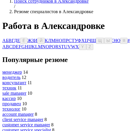
Поиск сотрудников в Александровке
/
Резюме специалистов в Александровке
Работа в Александровке
А
Б
В
Г
Д
Е
Ж
З
И
К
Л
М
Н
О
П
Р
С
Т
У
Ф
Х
Ц
Ч
Ш
Э
Ю
#
Ё
Й
Щ
Ы
Я
A
B
C
D
E
F
G
H
I
J
K
L
M
N
O
P
Q
R
S
T
U
V
W
X
Y
Z
Популярные резюме
менеджер
14
водитель
12
консультант
11
техник
11
sale manager
10
кассир
10
продавец
10
технолог
10
account manager
8
client service manager
8
customer service manager
8
customer service specialist
8