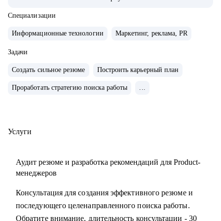
• Управляла портфелем из 30 продуктов.
• Помогаю стартапам.
Специализации
Информационные технологии
Маркетинг, реклама, PR
С чем помогу:
• Проверить ваши скиллы и разработать план роста.
Задачи
• Подготовить к собеседованиям, тестовым и самой работе.
Создать сильное резюме
Построить карьерный план
• Найти ваши точки роста и оптимальное применение
Проработать стратегию поиска работы
...
ваших текущих скиллов.
• Построить или доработать стратегию продукта.
• Понять, что делать дальше, если появилась идея продукта
• Найти зону кратного роста для вашего продукта, помочь
Услуги
посчитать рынок.
• Определить слабые места и минимизировать риски
Аудит резюме и разработка рекомендаций для Product-
вашего продукта и бизнеса
менеджеров
Консультация для создания эффективного резюме и
Кому могу помочь:
последующего целенаправленного поиска работы.
• Начинающим карьеру продакта.
Обратите внимание, длительность консультации - 30
• Профессионалам из смежных отраслей (маркетинг,