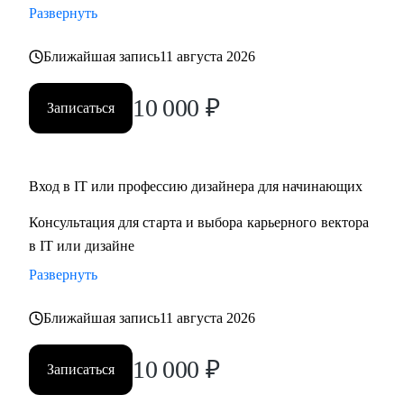
Развернуть
Кому могу помочь:
Ближайшая запись
11 августа 2026
• Для дизайнеров, UI, UX, продуктовых дизайнеров
• Тем, кто хочет стать дизайнером в IT
10 000
₽
Записаться
• Тем, кто хочет войти в IT и начать строить карьеру с нуля,
но не знает с чего начать
Обращайся ко мне, если нужна помощь с
Вход в IT или профессию дизайнера для начинающих
трудоустройством, ростом на текущем месте работы или
Консультация для старта и выбора карьерного вектора
определением куда и как расти
в IT или дизайне
Развернуть
Ближайшая запись
11 августа 2026
10 000
₽
Записаться