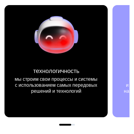
технологичность
 строим свои процессы и системы
мы на к
использованием самых передовых
и примерах в
решений и технологий
нашей работ