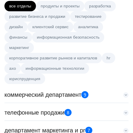
все отделы
продукты и проекты
разработка
развитие бизнеса и продажи
тестирование
дизайн
клиентский сервис
аналитика
финансы
информационная безопасность
маркетинг
корпоративное развитие рынков и капиталов
hr
axo
информационные технологии
юриспруденция
коммерческий департамент
9
Key Account Manager (EdTech)
телефонные продажи
8
HeadHunter::Коммерческий департамент
сегодня
Менеджер по продажам B2B
департамент маркетинга и pr
150000 ₽
7