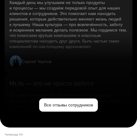
Каждый день мы улучшаем не только продукты
и процессы — мы создаём передовой опыт для наших
клиентов и сотрудников. Это помогает нам находить
решения, которые действительно меняют жизнь людей
к лучшему. Наша культура — про вовлечённость, заботу
и искреннее желание делать полезное. Мы гордимся тем,
что помогаем крутым компаниям и классным
специалистам находить друг друга. Быть частью таких
изменений по‑настоящему вдохновляет.
Сергей Чертов
hh.ru — это не просто работа
Это эмпатичные люди, заслуженные победы и дух
свободы. Мы помогаем миру и создаём лучший сервис
Все отзывы сотрудников
по поиску работы в стране.
Ольга Емельянова
*команда hh