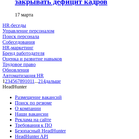
закрывать дефицит кадров
17 марта
HR-беседы
Управление персоналом
Поиск персонала
Собеседования
HR-маркетинг
Бренд работодателя
Оценка и развитие навыков
Трудовое право
Обновления
Автоматизация HR
1
2
3
4
5
6
7
8
9
10
11
...
214
дальше
HeadHunter
Размещение вакансий
Поиск по резюме
О компании
Наши вакансии
Реклама на сайте
Требования к ПО
Безопасный HeadHunter
HeadHunter API