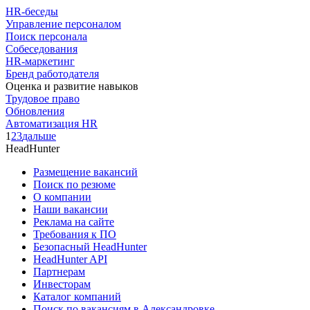
HR-беседы
Управление персоналом
Поиск персонала
Собеседования
HR-маркетинг
Бренд работодателя
Оценка и развитие навыков
Трудовое право
Обновления
Автоматизация HR
1
2
3
дальше
HeadHunter
Размещение вакансий
Поиск по резюме
О компании
Наши вакансии
Реклама на сайте
Требования к ПО
Безопасный HeadHunter
HeadHunter API
Партнерам
Инвесторам
Каталог компаний
Поиск по вакансиям в Александровке