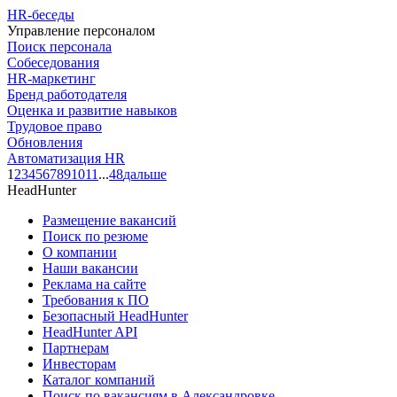
HR-беседы
Управление персоналом
Поиск персонала
Собеседования
HR-маркетинг
Бренд работодателя
Оценка и развитие навыков
Трудовое право
Обновления
Автоматизация HR
1
2
3
4
5
6
7
8
9
10
11
...
48
дальше
HeadHunter
Размещение вакансий
Поиск по резюме
О компании
Наши вакансии
Реклама на сайте
Требования к ПО
Безопасный HeadHunter
HeadHunter API
Партнерам
Инвесторам
Каталог компаний
Поиск по вакансиям в Александровке