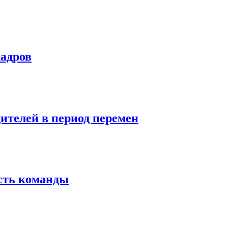
кадров
дителей в период перемен
сть команды