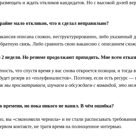
размещать и ждать откликов кандидатов. Но с высокой долей вер
райне мало откликов, что я сделал неправильно?
кансия описана сложно, неструктурированно, либо указанный до
братную связь. Либо сравнить свою вакансию с описанием схож
 2 недели. Но резюме продолжают приходить. Мне всем отказ
ость, что спустя время у вас снова откроется позиция, и тогда в
с будет резерв из «полуфиналистов». Поэтому, если есть ресурс 
ик мы просматриваем, изучаем и обсуждаем с командой, это м
о времени, но пока никого не нанял. В чём ошибка?
о, вы «сэкономили чернила» и не стали расписывать требования
ервом контакте, не тратя время на полноценное интервью.