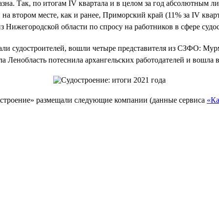
зна. Так, по итогам IV квартала и в целом за год абсолютным л
на втором месте, как и ранее, Приморский край (11% за IV кварта
из Нижегородской области по спросу на работников в сфере судо
скали судостроителей, вошли четыре представителя из СЗФО: Му
ла Ленобласть потеснила архангельских работодателей и вошла в
достроение» размещали следующие компании (данные сервиса
«Ка