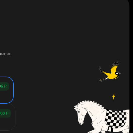
мпании
96
₽
088
₽