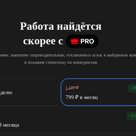
Работа найдётся
скорее
c
юме, напишем сопроводительные, откликнемся за вас в выбранные ко
и покажем статистику по конкурентам
1 195
₽
−3
еделю
799
₽
в месяц
−2 
3 месяца