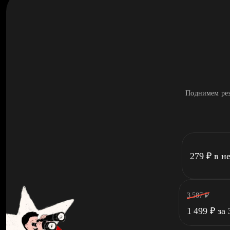
Поднимем рез
279
₽
в н
3 587
₽
1 499
₽
за 