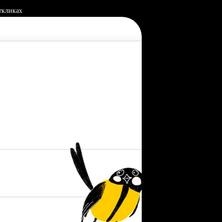
ткликах