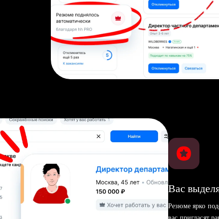
Вас выделя
Резюме ярко под
вас пригласят р